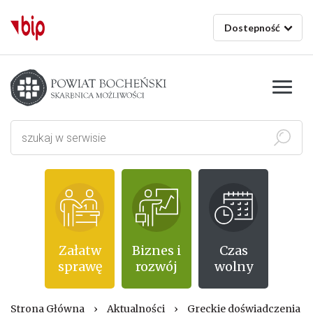
Dostepność
Starostwo powiatowe w Bochni
Szukaj
Załatw
Biznes i
Czas
sprawę
rozwój
wolny
Strona Główna
›
Aktualności
›
Greckie doświadczenia