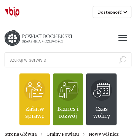
Dostepność
Starostwo powiatowe w Bochni
Szukaj
Załatw
Biznes i
Czas
sprawę
rozwój
wolny
Strona Główna
›
Gminy Powiatu
›
Nowy Wiśnicz