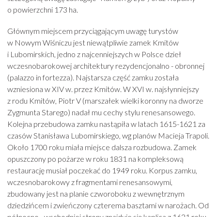
o powierzchni 173 ha.
Głównym miejscem przyciągającym uwagę turystów
w Nowym Wiśniczu jest niewątpliwie zamek Kmitów
i Lubomirskich, jedno z najcenniejszych w Polsce dzieł
wczesnobarokowej architektury rezydencjonalno - obronnej
(palazzo in fortezza). Najstarsza część zamku została
wzniesiona w XIV w. przez Kmitów. W XVI w. najsłynniejszy
z rodu Kmitów, Piotr V (marszałek wielki koronny na dworze
Zygmunta Starego) nadał mu cechy stylu renesansowego.
Kolejna przebudowa zamku nastąpiła w latach 1615-1621 za
czasów Stanisława Lubomirskiego, wg planów Macieja Trapoli.
Około 1700 roku miała miejsce dalsza rozbudowa. Zamek
opuszczony po pożarze w roku 1831 na kompleksową
restaurację musiał poczekać do 1949 roku. Korpus zamku,
wczesnobarokowy z fragmentami renesansowymi,
zbudowany jest na planie czworoboku z wewnętrznym
dziedzińcem i zwieńczony czterema basztami w narożach. Od
północno - wschodniej strony znajduje się kaplica z 1621 roku,