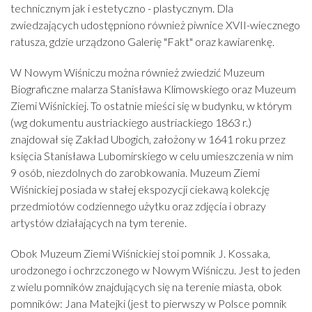
technicznym jak i estetyczno - plastycznym. Dla
zwiedzających udostępniono również piwnice XVII-wiecznego
ratusza, gdzie urządzono Galerię "Fakt" oraz kawiarenkę.
W Nowym Wiśniczu można również zwiedzić Muzeum
Biograficzne malarza Stanisława Klimowskiego oraz Muzeum
Ziemi Wiśnickiej. To ostatnie mieści się w budynku, w którym
(wg dokumentu austriackiego austriackiego 1863 r.)
znajdował się Zakład Ubogich, założony w 1641 roku przez
księcia Stanisława Lubomirskiego w celu umieszczenia w nim
9 osób, niezdolnych do zarobkowania. Muzeum Ziemi
Wiśnickiej posiada w stałej ekspozycji ciekawą kolekcję
przedmiotów codziennego użytku oraz zdjęcia i obrazy
artystów działających na tym terenie.
Obok Muzeum Ziemi Wiśnickiej stoi pomnik J. Kossaka,
urodzonego i ochrzczonego w Nowym Wiśniczu. Jest to jeden
z wielu pomników znajdujących się na terenie miasta, obok
pomników: Jana Matejki (jest to pierwszy w Polsce pomnik