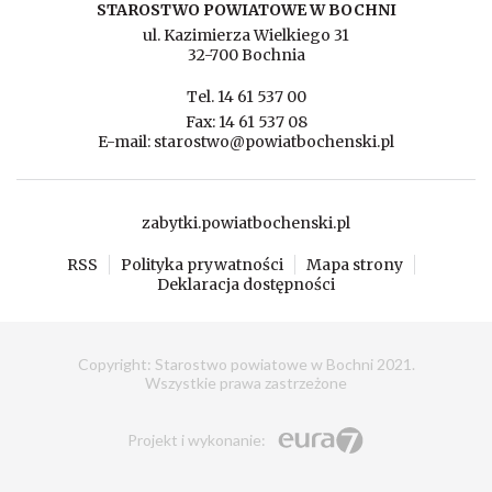
STAROSTWO POWIATOWE W BOCHNI
ul. Kazimierza Wielkiego 31
32-700 Bochnia
Tel. 14 61 537 00
Fax: 14 61 537 08
E-mail: starostwo@powiatbochenski.pl
zabytki.powiatbochenski.pl
RSS
Polityka prywatności
Mapa strony
Deklaracja dostępności
Copyright: Starostwo powiatowe w Bochni 2021.
Wszystkie prawa zastrzeżone
Eura7 Sp. z o.o.
Projekt i wykonanie
: