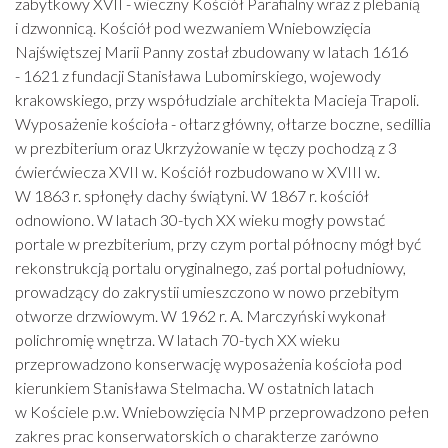
zabytkowy XVII - wieczny Kościół Parafialny wraz z plebanią
i dzwonnicą. Kościół pod wezwaniem Wniebowzięcia
Najświętszej Marii Panny został zbudowany w latach 1616
- 1621 z fundacji Stanisława Lubomirskiego, wojewody
krakowskiego, przy współudziale architekta Macieja Trapoli.
Wyposażenie kościoła - ołtarz główny, ołtarze boczne, sedillia
w prezbiterium oraz Ukrzyżowanie w tęczy pochodzą z 3
ćwierćwiecza XVII w. Kościół rozbudowano w XVIII w.
W 1863 r. spłonęły dachy świątyni. W 1867 r. kościół
odnowiono. W latach 30-tych XX wieku mogły powstać
portale w prezbiterium, przy czym portal północny mógł być
rekonstrukcją portalu oryginalnego, zaś portal południowy,
prowadzący do zakrystii umieszczono w nowo przebitym
otworze drzwiowym. W 1962 r. A. Marczyński wykonał
polichromię wnętrza. W latach 70-tych XX wieku
przeprowadzono konserwację wyposażenia kościoła pod
kierunkiem Stanisława Stelmacha. W ostatnich latach
w Kościele p.w. Wniebowzięcia NMP przeprowadzono pełen
zakres prac konserwatorskich o charakterze zarówno