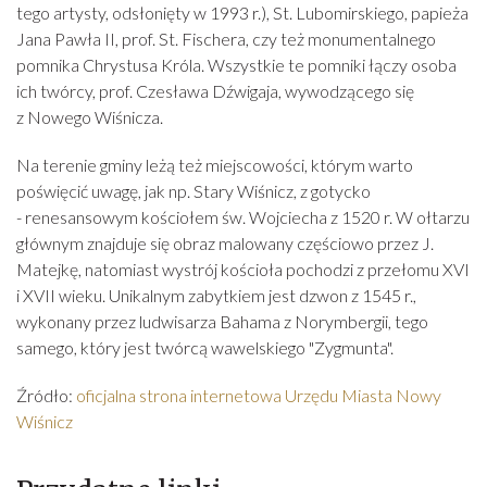
tego artysty, odsłonięty w 1993 r.), St. Lubomirskiego, papieża
Jana Pawła II, prof. St. Fischera, czy też monumentalnego
pomnika Chrystusa Króla. Wszystkie te pomniki łączy osoba
ich twórcy, prof. Czesława Dźwigaja, wywodzącego się
z Nowego Wiśnicza.
Na terenie gminy leżą też miejscowości, którym warto
poświęcić uwagę, jak np. Stary Wiśnicz, z gotycko
- renesansowym kościołem św. Wojciecha z 1520 r. W ołtarzu
głównym znajduje się obraz malowany częściowo przez J.
Matejkę, natomiast wystrój kościoła pochodzi z przełomu XVI
i XVII wieku. Unikalnym zabytkiem jest dzwon z 1545 r.,
wykonany przez ludwisarza Bahama z Norymbergii, tego
samego, który jest twórcą wawelskiego "Zygmunta".
Źródło:
oficjalna strona internetowa Urzędu Miasta Nowy
Wiśnicz