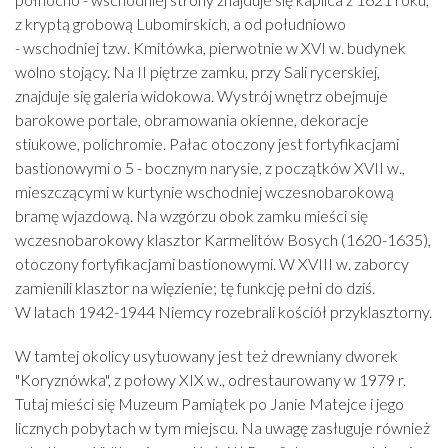
z kryptą grobową Lubomirskich, a od południowo
- wschodniej tzw. Kmitówka, pierwotnie w XVI w. budynek
wolno stojący. Na II piętrze zamku, przy Sali rycerskiej,
znajduje się galeria widokowa. Wystrój wnętrz obejmuje
barokowe portale, obramowania okienne, dekoracje
stiukowe, polichromie. Pałac otoczony jest fortyfikacjami
bastionowymi o 5 - bocznym narysie, z początków XVII w.,
mieszczącymi w kurtynie wschodniej wczesnobarokową
bramę wjazdową. Na wzgórzu obok zamku mieści się
wczesnobarokowy klasztor Karmelitów Bosych (1620-1635),
otoczony fortyfikacjami bastionowymi. W XVIII w. zaborcy
zamienili klasztor na więzienie; tę funkcję pełni do dziś.
W latach 1942-1944 Niemcy rozebrali kościół przyklasztorny.
W tamtej okolicy usytuowany jest też drewniany dworek
"Koryznówka", z połowy XIX w., odrestaurowany w 1979 r.
Tutaj mieści się Muzeum Pamiątek po Janie Matejce i jego
licznych pobytach w tym miejscu. Na uwagę zasługuje również