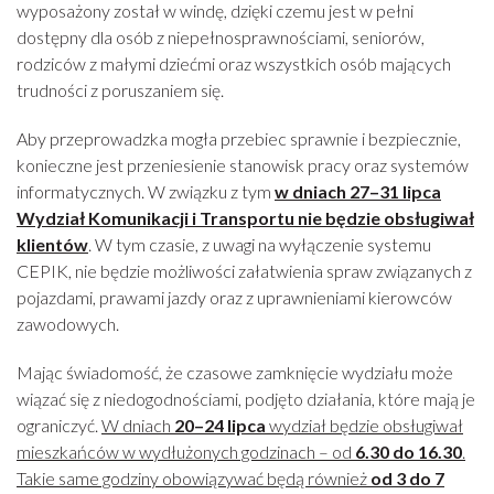
wyposażony został w windę, dzięki czemu jest w pełni
dostępny dla osób z niepełnosprawnościami, seniorów,
rodziców z małymi dziećmi oraz wszystkich osób mających
trudności z poruszaniem się.
Aby przeprowadzka mogła przebiec sprawnie i bezpiecznie,
konieczne jest przeniesienie stanowisk pracy oraz systemów
informatycznych. W związku z tym
w dniach 27–31 lipca
Wydział Komunikacji i Transportu nie będzie obsługiwał
klientów
. W tym czasie, z uwagi na wyłączenie systemu
CEPIK, nie będzie możliwości załatwienia spraw związanych z
pojazdami, prawami jazdy oraz z uprawnieniami kierowców
zawodowych.
Mając świadomość, że czasowe zamknięcie wydziału może
wiązać się z niedogodnościami, podjęto działania, które mają je
ograniczyć.
W dniach
20–24 lipca
wydział będzie obsługiwał
mieszkańców w wydłużonych godzinach – od
6.30 do 16.30
.
Takie same godziny obowiązywać będą również
od 3 do 7