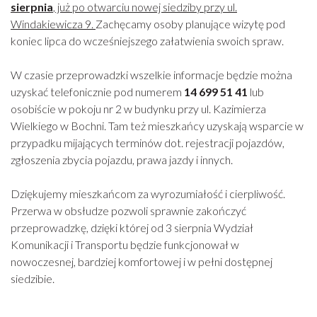
sierpnia
, już po otwarciu nowej siedziby przy ul.
Windakiewicza 9.
Zachęcamy osoby planujące wizytę pod
koniec lipca do wcześniejszego załatwienia swoich spraw.
W czasie przeprowadzki wszelkie informacje będzie można
uzyskać telefonicznie pod numerem
14 699 51 41
lub
osobiście w pokoju nr 2 w budynku przy ul. Kazimierza
Wielkiego w Bochni. Tam też mieszkańcy uzyskają wsparcie w
przypadku mijających terminów dot. rejestracji pojazdów,
zgłoszenia zbycia pojazdu, prawa jazdy i innych.
Dziękujemy mieszkańcom za wyrozumiałość i cierpliwość.
Przerwa w obsłudze pozwoli sprawnie zakończyć
przeprowadzkę, dzięki której od 3 sierpnia Wydział
Komunikacji i Transportu będzie funkcjonował w
nowoczesnej, bardziej komfortowej i w pełni dostępnej
siedzibie.