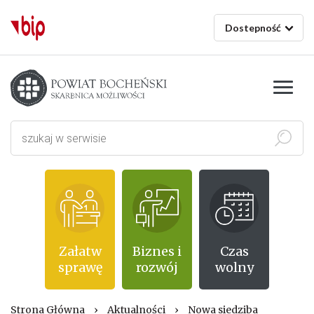
Dostepność
Starostwo powiatowe w Bochni
Szukaj
Załatw
Biznes i
Czas
sprawę
rozwój
wolny
Strona Główna
›
Aktualności
›
Nowa siedziba