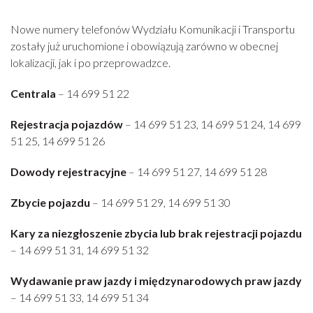
Nowe numery telefonów Wydziału Komunikacji i Transportu
zostały już uruchomione i obowiązują zarówno w obecnej
lokalizacji, jak i po przeprowadzce.
Centrala
– 14 699 51 22
Rejestracja pojazdów
– 14 699 51 23, 14 699 51 24, 14 699
51 25, 14 699 51 26
Dowody rejestracyjne
– 14 699 51 27, 14 699 51 28
Zbycie pojazdu
– 14 699 51 29, 14 699 51 30
Kary za niezgłoszenie zbycia lub brak rejestracji pojazdu
– 14 699 51 31, 14 699 51 32
Wydawanie praw jazdy i międzynarodowych praw jazdy
– 14 699 51 33, 14 699 51 34