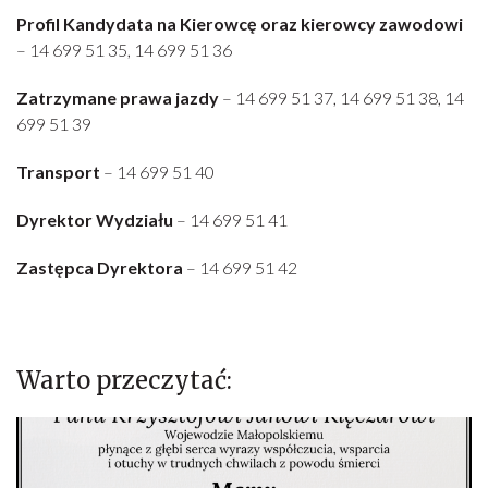
Profil Kandydata na Kierowcę oraz kierowcy zawodowi
– 14 699 51 35, 14 699 51 36
Zatrzymane prawa jazdy
– 14 699 51 37, 14 699 51 38, 14
699 51 39
Transport
– 14 699 51 40
Dyrektor Wydziału
– 14 699 51 41
Zastępca Dyrektora
– 14 699 51 42
Warto przeczytać: