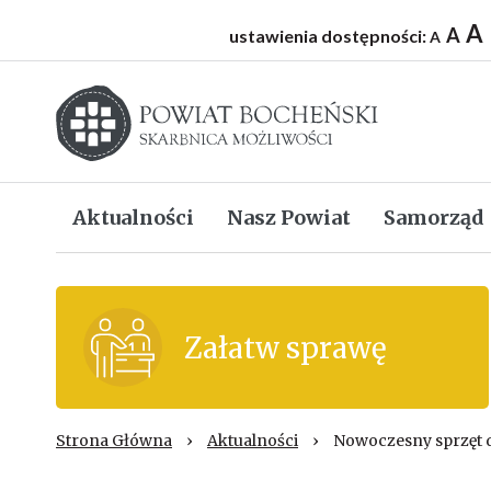
A
A
ustawienia dostępności:
A
Starostwo powiatowe w Bochni
Aktualności
Nasz Powiat
Samorząd
Załatw sprawę
Strona Główna
›
Aktualności
›
Nowoczesny sprzęt 