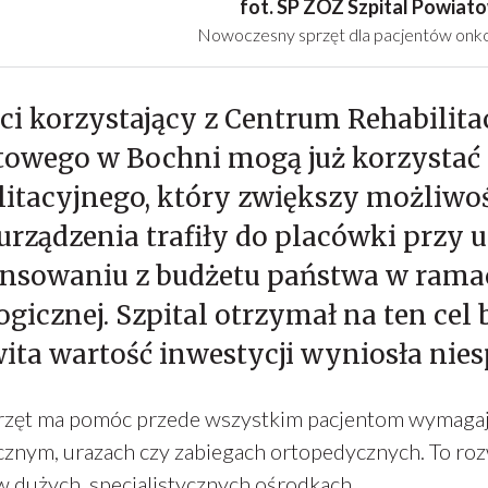
fot. SP ZOZ Szpital Powiat
Nowoczesny sprzęt dla pacjentów onko
ci korzystający z Centrum Rehabilita
towego w Bochni mogą już korzystać
litacyjnego, który zwiększy możliwośc
rządzenia trafiły do placówki przy u
nsowaniu z budżetu państwa w ramac
gicznej. Szpital otrzymał na ten cel b
ita wartość inwestycji wyniosła niesp
zęt ma pomóc przede wszystkim pacjentom wymagający
znym, urazach czy zabiegach ortopedycznych. To rozw
w dużych, specjalistycznych ośrodkach.