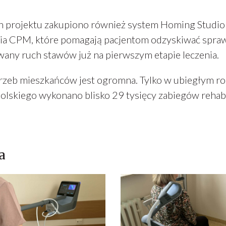
 projektu zakupiono również system Homing Studio ws
ia CPM, które pomagają pacjentom odzyskiwać spra
wany ruch stawów już na pierwszym etapie leczenia.
trzeb mieszkańców jest ogromna. Tylko w ubiegłym ro
olskiego wykonano blisko 29 tysięcy zabiegów rehabi
a