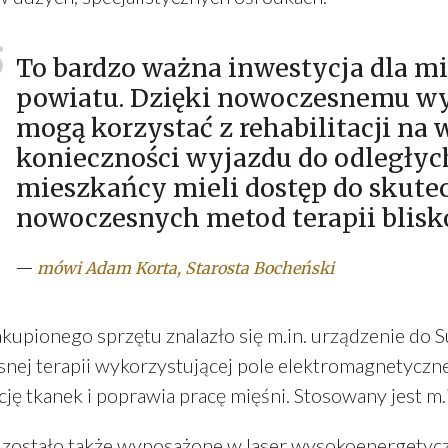
To bardzo ważna inwestycja dla 
powiatu. Dzięki nowoczesnemu wy
mogą korzystać z rehabilitacji n
konieczności wyjazdu do odległyc
mieszkańcy mieli dostęp do skutec
nowoczesnych metod terapii blis
—
mówi Adam Korta, Starosta Bocheński
upionego sprzętu znalazło się m.in. urządzenie do Sup
nej terapii wykorzystującej pole elektromagnetyczne
ję tkanek i poprawia pracę mięśni. Stosowany jest m.
zostało także wyposażone w laser wysokoenergetycz