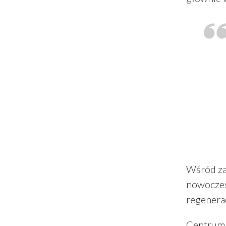
Wśród zak
nowoczes
regenerac
Centrum 