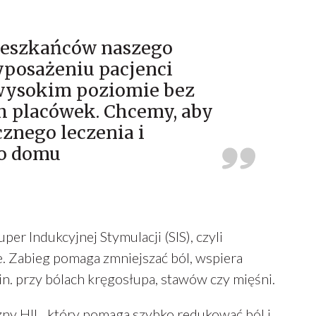
mieszkańców naszego
posażeniu pacjenci
a wysokim poziomie bez
h placówek. Chcemy, aby
znego leczenia i
ko domu
er Indukcyjnej Stymulacji (SIS), czyli
. Zabieg pomaga zmniejszać ból, wspiera
in. przy bólach kręgosłupa, stawów czy mięśni.
ny HIL, który pomaga szybko redukować ból i