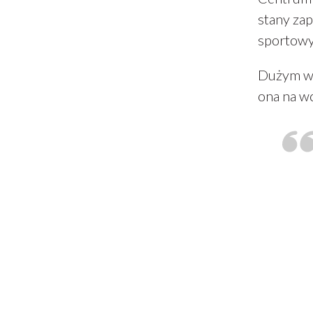
stany zap
sportowy
Dużym ws
ona na wc