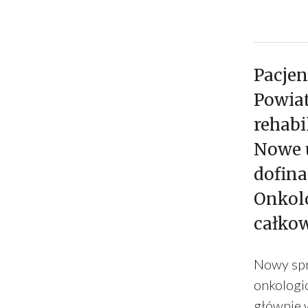
Pacjen
Powia
rehabi
Nowe u
dofina
Onkolo
całkow
Nowy spr
onkologic
głównie 