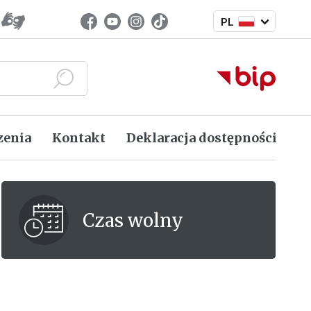
Zmień język
Facebook (link zewnętrzny)
Youtube (link zewnętrzny)
Instagram (link zewnętrzny)
TikTok (link zewnętrzny)
PL
Język polski
Szukaj
zenia
Kontakt
Deklaracja dostępności
Czas wolny