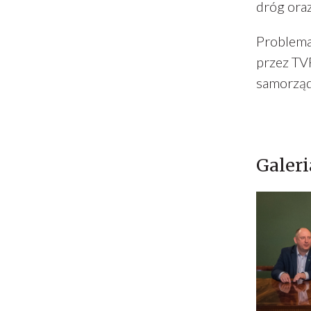
dróg ora
Problema
przez TVP
samorzą
Galeri