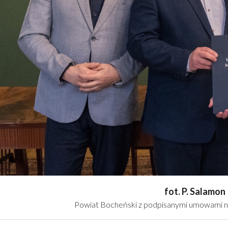
fot. P. Salamon
Powiat Bocheński z podpisanymi umowami n