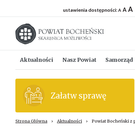
A
A
ustawienia dostępności:
A
Starostwo powiatowe w Bochni
Aktualności
Nasz Powiat
Samorząd
Załatw sprawę
Strona Główna
›
Aktualności
›
Powiat Bocheński z