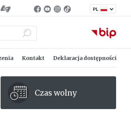
Zmień język
Facebook (link zewnętrzny)
Youtube (link zewnętrzny)
Instagram (link zewnętrzny)
TikTok (link zewnętrzny)
PL
Język polski
Szukaj
zenia
Kontakt
Deklaracja dostępności
Czas wolny