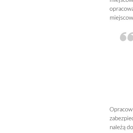
opracowan
miejscowo
Opracowa
zabezpie
należą do