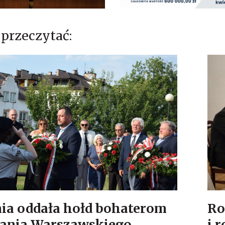
przeczytać:
ia oddała hołd bohaterom
Ro
ania Warszawskiego
i 