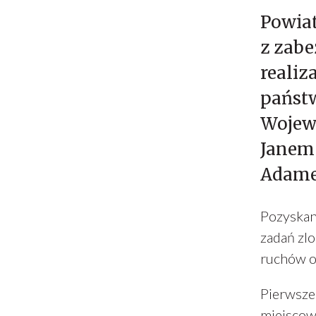
Powia
z zab
realiz
państ
Wojew
Janem 
Adame
Pozyskan
zadań zl
ruchów o
Pierwsze 
miejscow