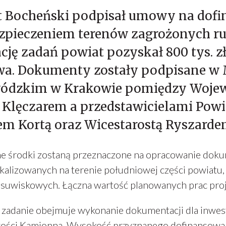
t Bocheński podpisał umowy na dofi
ezpieczeniem terenów zagrożonych 
ację zadań powiat pozyskał 800 tys. z
wa. Dokumenty zostały podpisane w 
ódzkim w Krakowie pomiędzy Wojew
Klęczarem a przedstawicielami Powi
m Kortą oraz Wicestarostą Ryszarde
e środki zostaną przeznaczone na opracowanie doku
okalizowanych na terenie południowej części powiatu
suwiskowych. Łączna wartość planowanych prac proje
zadanie obejmuje wykonanie dokumentacji dla inwesty
ości Kamionna. Wysokość przyznanego dofinansowania