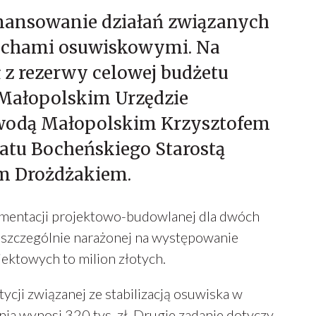
nansowanie działań związanych
ruchami osuwiskowymi. Na
ł z rezerwy celowej budżetu
Małopolskim Urzędzie
odą Małopolskim Krzysztofem
atu Bocheńskiego Starostą
m Drożdżakiem.
mentacji projektowo-budowlanej dla dwóch
, szczególnie narażonej na występowanie
ktowych to milion złotych.
cji związanej ze stabilizacją osuwiska w
 wynosi 320 tys. zł. Drugie zadanie dotyczy