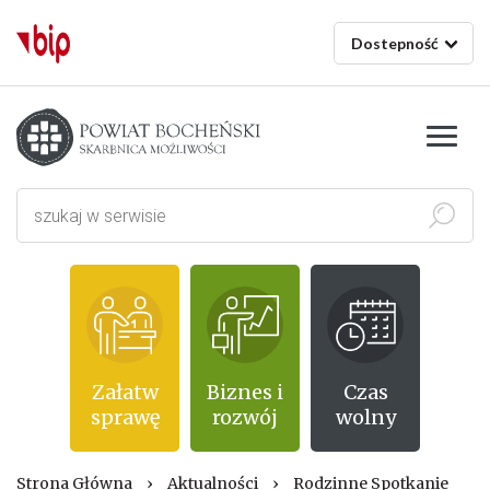
Dostepność
Starostwo powiatowe w Bochni
Szukaj
Załatw
Biznes i
Czas
sprawę
rozwój
wolny
Strona Główna
›
Aktualności
›
Rodzinne Spotkanie