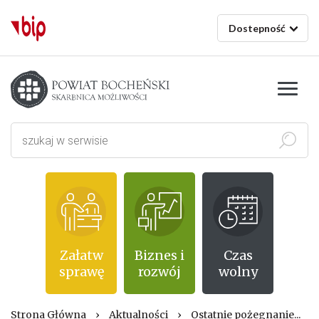
Dostepność
Starostwo powiatowe w Bochni
Szukaj
Załatw
Biznes i
Czas
sprawę
rozwój
wolny
Strona Główna
›
Aktualności
›
Ostatnie pożegnanie...