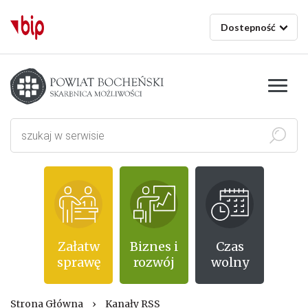
Dostepność
Starostwo powiatowe w Bochni
Szukaj
Załatw
Biznes i
Czas
sprawę
rozwój
wolny
Strona Główna
›
Kanały RSS