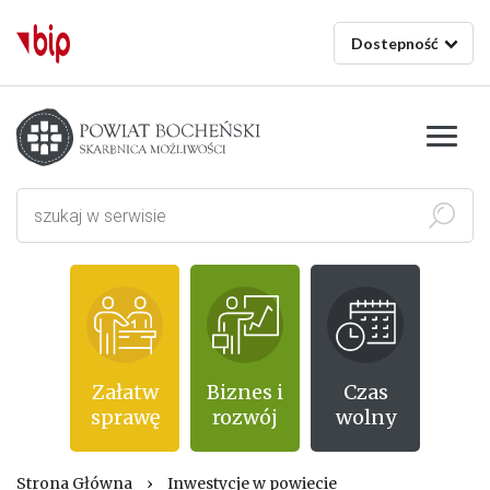
Dostepność
Starostwo powiatowe w Bochni
Szukaj
Załatw
Biznes i
Czas
sprawę
rozwój
wolny
Strona Główna
›
Inwestycje w powiecie