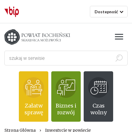
Dostepność
Starostwo powiatowe w Bochni
Szukaj
Załatw
Biznes i
Czas
sprawę
rozwój
wolny
Strona Główna
›
Inwestycje w powiecie