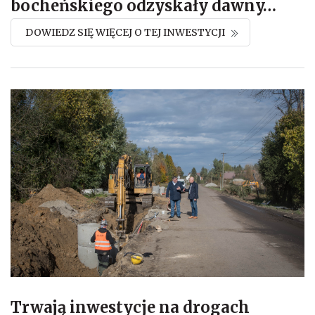
bocheńskiego odzyskały dawny
…
DOWIEDZ SIĘ WIĘCEJ O TEJ INWESTYCJI
Trwają inwestycje na drogach