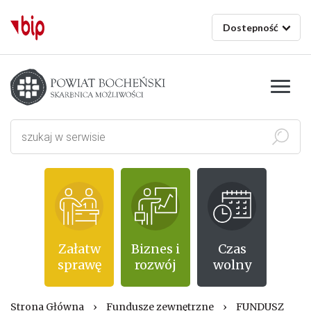
Dostepność
Starostwo powiatowe w Bochni
Szukaj
Załatw
Biznes i
Czas
sprawę
rozwój
wolny
Strona Główna
›
Fundusze zewnętrzne
›
FUNDUSZ