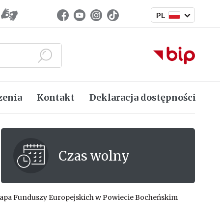
Zmień język
Facebook (link zewnętrzny)
Youtube (link zewnętrzny)
Instagram (link zewnętrzny)
TikTok (link zewnętrzny)
PL
Język polski
Szukaj
zenia
Kontakt
Deklaracja dostępności
Czas wolny
apa Funduszy Europejskich w Powiecie Bocheńskim