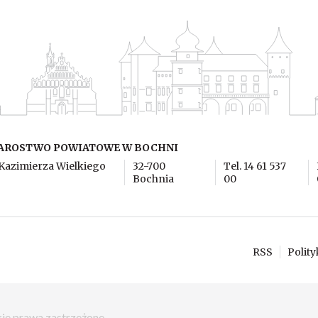
AROSTWO POWIATOWE W BOCHNI
 Kazimierza Wielkiego
32-700
Tel. 14 61 537
Bochnia
00
RSS
Polit
ie prawa zastrzeżone