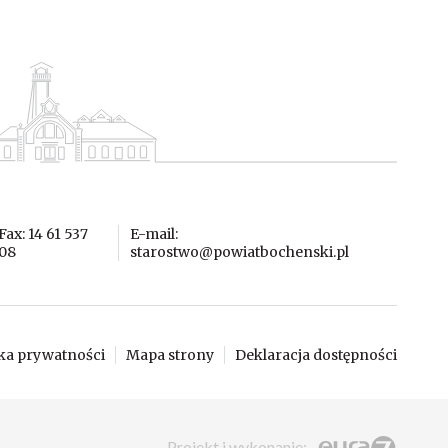
Fax: 14 61 537
E-mail:
08
starostwo@powiatbochenski.pl
yka prywatności
Mapa strony
Deklaracja dostępności
Eura7 Sp. z o.o.
Projekt i wykonanie
: