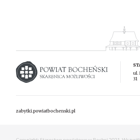
Powiat Bochnia
Starostwo powiatowe w Bochni
ST
ul.
31
zabytki.powiatbochenski.pl
Copyright: Starostwo powiatowe w Bochni 2021.
Wszystk