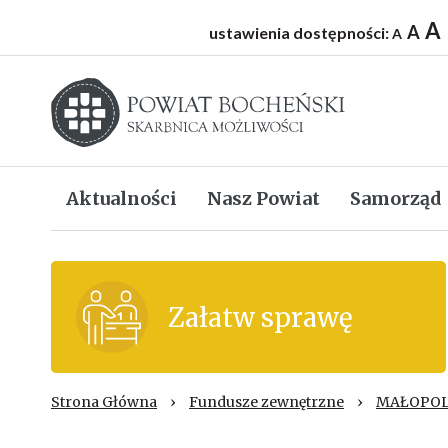
A
A
ustawienia dostępności:
A
Starostwo powiatowe w Bochni
Aktualności
Nasz Powiat
Samorząd
Załatw sprawę
Strona Główna
›
Fundusze zewnętrzne
›
MAŁOPOL