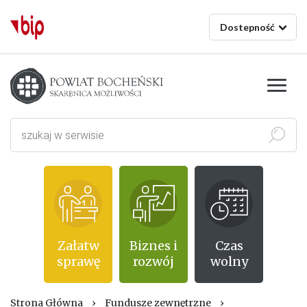
Dostepność
Starostwo powiatowe w Bochni
Szukaj
Załatw
Biznes i
Czas
sprawę
rozwój
wolny
Strona Główna
›
Fundusze zewnętrzne
›